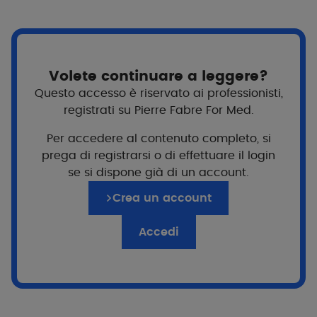
l'invecchiamento o le infiammazioni della pelle,
alterano la produzione di melanina nelle zone più
esposte, come il viso, il collo, il décolleté e il dorso
delle mani. Compaiono delle macchie scure. Di
solito sono benigne e possono essere attenuate
Volete continuare a leggere?
seguendo alcune semplici regole. Tuttavia, è
Questo accesso è riservato ai professionisti,
importante monitorare regolarmente il loro
registrati su Pierre Fabre For Med.
sviluppo per individuare il prima possibile eventuali
lesioni sospette.
Per accedere al contenuto completo, si
prega di registrarsi o di effettuare il login
se si dispone già di un account.
4 semplici azioni quotidiane
Crea un account
Accedi
Proteggersi
dal sole tutto l’anno
Perché?
Per prevenire la comparsa o l'aggravarsi delle
macchie, perché il sole è il principale