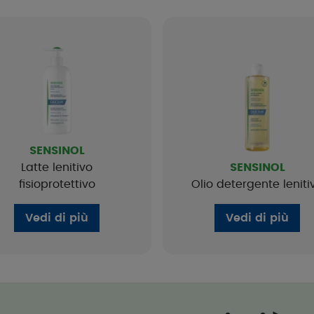
SENSINOL
Latte lenitivo
SENSINOL
fisioprotettivo
Olio detergente leniti
Vedi di più
Vedi di più