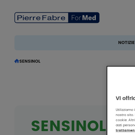
Skip to main content
NOTIZIE
Home
SENSINOL
Vi offr
Utilizziamo 
nostro sito.
cookie. Altr
SENSINOL
dati persona
trattament