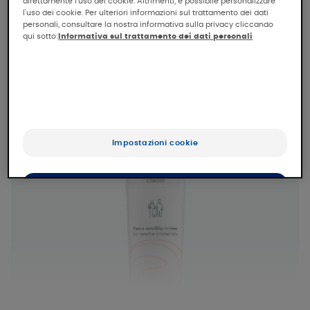
Ulteriori informazioni
direttamente l'uso dei cookie. Altrimenti, è possibile personalizzare
l'uso dei cookie. Per ulteriori informazioni sul trattamento dei dati
personali, consultare la nostra informativa sulla privacy cliccando
qui sotto:
Informativa sul trattamento dei dati personali
Il più venduto
Impostazioni cookie
Accetta tutti i cookie
Rifiuta tutti i cookie e chiudi