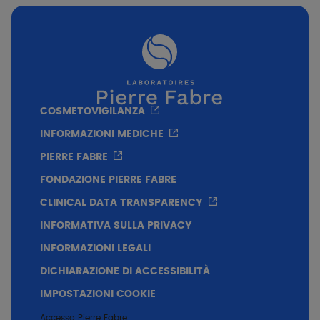
100ml
400ml
Texture
Senza sapone e senza profumo
Ipoallergenico, pH fisiologico=4.6
COSMETOVIGILANZA
INFORMAZIONI MEDICHE
PIERRE FABRE
FONDAZIONE PIERRE FABRE
CLINICAL DATA TRANSPARENCY
INFORMATIVA SULLA PRIVACY
INFORMAZIONI LEGALI
DICHIARAZIONE DI ACCESSIBILITÀ
IMPOSTAZIONI COOKIE
Accesso Pierre Fabre