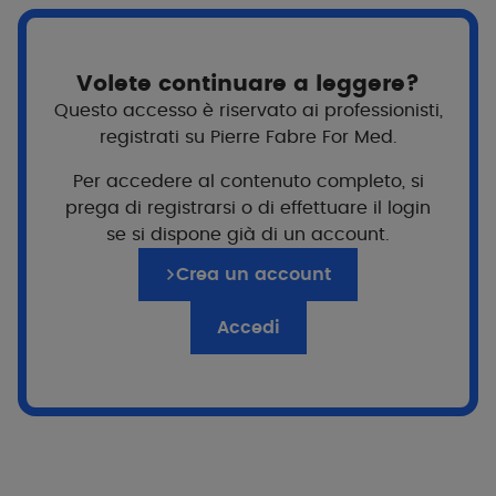
Volete continuare a leggere?
Questo accesso è riservato ai professionisti,
registrati su Pierre Fabre For Med.
Per accedere al contenuto completo, si
prega di registrarsi o di effettuare il login
se si dispone già di un account.
Crea un account
Accedi
Per chi?
Adolescenti e adulti
Gravidanza
Oncologia