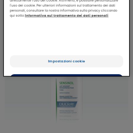
direttamente l'uso dei cookie. Altrimenti, è possibile personalizzare
trattamento antitumorale.
l'uso dei cookie. Per ulteriori informazioni sul trattamento dei dati
personali, consultare la nostra informativa sulla privacy cliccando
qui sotto:
Informativa sul trattamento dei dati personali
Impostazioni cookie
Accetta tutti i cookie
Rifiuta tutti i cookie e chiudi