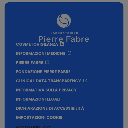
Formato
200ml
400ml
COSMETOVIGILANZA
Texture
INFORMAZIONI MEDICHE
Formula ad alta tollerabilità​ Senza alcol​
PIERRE FABRE
senza profumo.
FONDAZIONE PIERRE FABRE
CLINICAL DATA TRANSPARENCY
INFORMATIVA SULLA PRIVACY
INFORMAZIONI LEGALI
DICHIARAZIONE DI ACCESSIBILITÀ
IMPOSTAZIONI COOKIE
Accesso Pierre Fabre