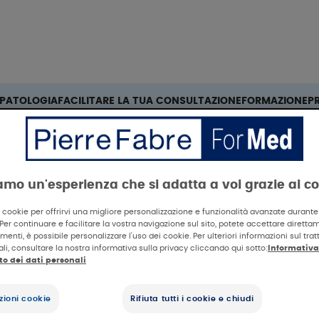
Cerca
PATOLOGIA
FACILITARE LA TUA CONSULTAZIONE
FORMAZIONE
P
 in schiuma DERMALIBOUR+ negli adulti, nei bambini e nei lattan
iamo un'esperienza che si adatta a voi grazie ai c
i cookie per offrirvi una migliore personalizzazione e funzionalità avanzate durante l
 Per continuare e facilitare la vostra navigazione sul sito, potete accettare diretta
imenti, è possibile personalizzare l'uso dei cookie. Per ulteriori informazioni sul tr
li, consultare la nostra informativa sulla privacy cliccando qui sotto:
Informativa
o dei dati personali
ioni cookie
Rifiuta tutti i cookie e chiudi
sultati clinici