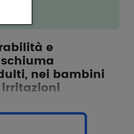
rabilità e
in schiuma
ulti, nei bambini
 irritazioni