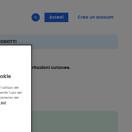
Accedi
Crea un account
RODOTTI
ti affetti da irritazioni cutanee.
ookie
'utilizzo del
mente l'uso dei
attamento dei
 sul