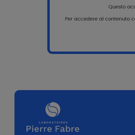
Va
Questo acce
Per accedere al contenuto com
M
66
10
Pr
Pr