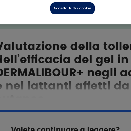
Accetta tutti i cookie
Valutazione della tolle
dell’efficacia del gel 
DERMALIBOUR+ negli ad
e nei lattanti affetti da
cutanee.
biettivo
Volete continuare a leggere?