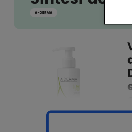
A-DERMA
O