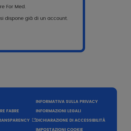
ERMALIBOUR+ sulla pelle fragile e irritata.
bre For Med.
 si dispone già di un account.
 di età compresa tra i 3 mesi e i 61 anni.
INFORMATIVA SULLA PRIVACY
RE FABRE
INFORMAZIONI LEGALI
TRANSPARENCY
DICHIARAZIONE DI ACCESSIBILITÀ
IMPOSTAZIONI COOKIE