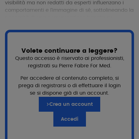
visibilità ma non redatti da esperti influenzano i
comportamenti e l’immagine di sé, sottolineando la
necessità di una comunicazione basata su
evidenze scientifiche e adattata alle piattaforme
per mitigare la disinformazione e ottimizzare i
risultati clinici.
Volete continuare a leggere?
Questo accesso è riservato ai professionisti,
Guarda il video
registrati su Pierre Fabre For Med.
Per accedere al contenuto completo, si
38 min
prega di registrarsi o di effettuare il login
.
se si dispone già di un account.
Crea un account
Accedi