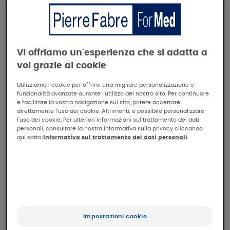
l'intelligenza
artificiale sta
rivoluzionando la
Vi offriamo un'esperienza che si adatta a
voi grazie ai cookie
cura dell'acne
Utilizziamo i cookie per offrirvi una migliore personalizzazione e
funzionalità avanzate durante l'utilizzo del nostro sito. Per continuare
e facilitare la vostra navigazione sul sito, potete accettare
direttamente l'uso dei cookie. Altrimenti, è possibile personalizzare
l'uso dei cookie. Per ulteriori informazioni sul trattamento dei dati
Durante l’ultima edizione dell'International
personali, consultare la nostra informativa sulla privacy cliccando
Forum of Dermatology 2026, da noi organizzato
qui sotto:
Informativa sul trattamento dei dati personali
sul tema "
Inventare il futuro della
dermatologia",
numerosi esperti di spicco in
materia e di grande fama hanno condiviso le
loro riflessioni sull'argomento.
Scopri qui sotto la sessione dedicata a "IA e
acne"
Impostazioni cookie