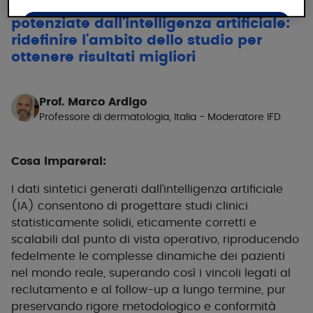
Parte 1 - Sperimentazioni cliniche
potenziate dall'intelligenza artificiale:
Accetta tutti i cookie
ridefinire l'ambito dello studio per
ottenere risultati migliori
Rifiuta tutti i cookie e chiudi
Prof. Marco Ardigo
Professore di dermatologia, Italia - Moderatore IFD
Cosa imparerai:
I dati sintetici generati dall’intelligenza artificiale
(IA) consentono di progettare studi clinici
statisticamente solidi, eticamente corretti e
scalabili dal punto di vista operativo, riproducendo
fedelmente le complesse dinamiche dei pazienti
nel mondo reale, superando così i vincoli legati al
reclutamento e al follow-up a lungo termine, pur
preservando rigore metodologico e conformità