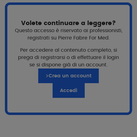
Volete continuare a leggere?
Questo accesso è riservato ai professionisti,
registrati su Pierre Fabre For Med.
Per accedere al contenuto completo, si
prega di registrarsi o di effettuare il login
se si dispone già di un account.
Crea un account
Per chi?
A partire da 9 anni
Adolescenti e adulti
Accedi
Formato
200ml
400ml