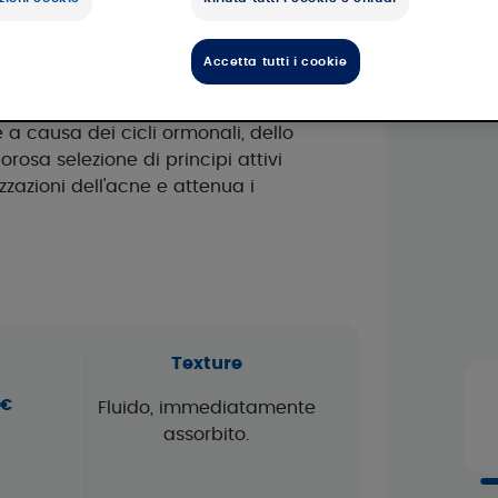
e
Accetta tutti i cookie
ONE è studiato per i pazienti
a causa dei cicli ormonali, dello
orosa selezione di principi attivi
zzazioni dell'acne e attenua i
Texture
 €
Fluido, immediatamente
assorbito.