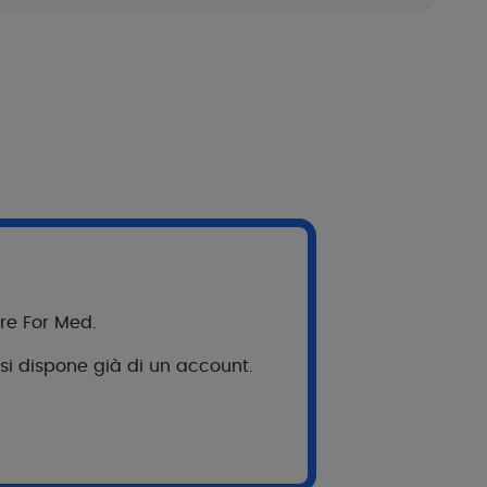
te
nsigli ai pazienti
 vostri pazienti durante i loro trattamenti
bre For Med.
 si dispone già di un account.
orare l'acne ormonale?
re sull'acne ?