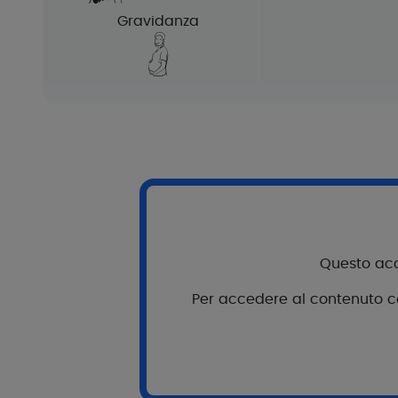
Gravidanza
R
Questo acce
Per accedere al contenuto com
Consigli per l'applicazio
Utilizzare una o due volte al giorn
mattina e/o sera. Un'ottima base 