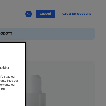
Accedi
Crea un account
RODOTTI
ookie
'utilizzo del
mente l'uso dei
attamento dei
 sul