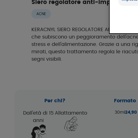
Siero regolatore anti-imperfezion
ACNE
KERACNYL SIERO REGOLATORE ANTI-IMPERFEZI
che subiscono un peggioramento dell'acne 
stress e dell'alimentazione. Grazie a una rig
mirati, questo trattamento regola le riacuti
segni visibili.
Per chi?
Formato
30ml
24,90
Dall'età di 15
Allattamento
anni