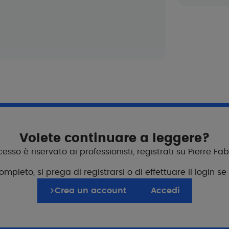
elazione con il pazien
Schede di co
Volete continuare a leggere?
Per accompagnare i
sso è riservato ai professionisti, registrati su Pierre Fa
pleto, si prega di registrarsi o di effettuare il login se
Come si può migli
ne
Crea un account
Accedi
Cosa bisogna sape
o. Applicare su tutto il viso,
per il trucco.
Prescrizioni