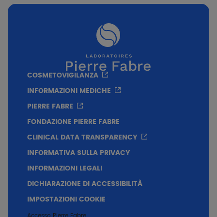
Allattamento
COSMETOVIGILANZA
Formato
INFORMAZIONI MEDICHE
50ml
PIERRE FABRE
Texture
FONDAZIONE PIERRE FABRE
CLINICAL DATA TRANSPARENCY
Consistenza fondente dal finish non grasso e
invisibile.​ Senza profumo​ Formula non
INFORMATIVA SULLA PRIVACY
comedogena.
INFORMAZIONI LEGALI
DICHIARAZIONE DI ACCESSIBILITÀ
IMPOSTAZIONI COOKIE
Accesso Pierre Fabre