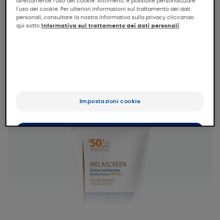
direttamente l'uso dei cookie. Altrimenti, è possibile personalizzare
l'uso dei cookie. Per ulteriori informazioni sul trattamento dei dati
sull'iperpigmentazione e sui primi segni
personali, consultare la nostra informativa sulla privacy cliccando
dell'invecchiamento cutaneo, per tutti i
qui sotto:
Informativa sul trattamento dei dati personali
fototipi.
Con il 27% di agenti idratanti, la formula è
indicata per la pelle secca.
Impostazioni cookie
Nuovo
Accetta tutti i cookie
Rifiuta tutti i cookie e chiudi