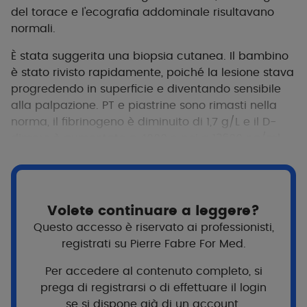
del torace e l'ecografia addominale risultavano
normali.
È stata suggerita una biopsia cutanea. Il bambino
è stato rivisto rapidamente, poiché la lesione stava
progredendo in superficie e diventando sensibile
alla palpazione. PT e piastrine sono rimasti nella
norma, il fibrinogeno è diminuito di 1,7 g/L e il D-
dimero è aumentato a 4000 e poi a 13600 ng/ml.
Volete continuare a leggere?
Questo accesso è riservato ai professionisti,
registrati su Pierre Fabre For Med.
Per accedere al contenuto completo, si
prega di registrarsi o di effettuare il login
se si dispone già di un account.