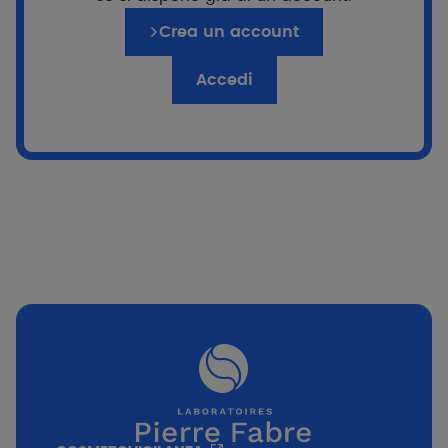
Crea un account
Accedi
Passa al quiz
if %}