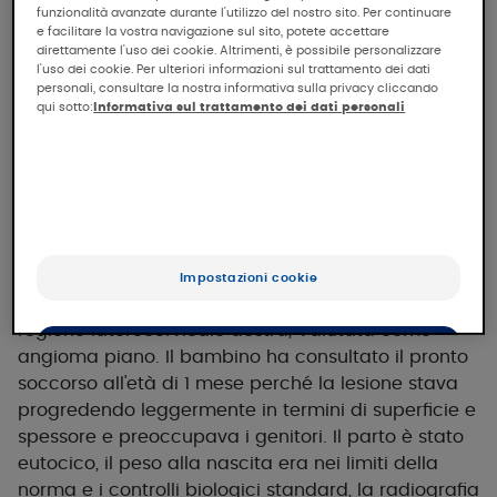
funzionalità avanzate durante l'utilizzo del nostro sito. Per continuare
e facilitare la vostra navigazione sul sito, potete accettare
Il caso clinico
direttamente l'uso dei cookie. Altrimenti, è possibile personalizzare
l'uso dei cookie. Per ulteriori informazioni sul trattamento dei dati
personali, consultare la nostra informativa sulla privacy cliccando
qui sotto:
Informativa sul trattamento dei dati personali
Presentazione del caso clinico
Questo bambino è nato con una chiazza
eritematosa leggermente infiltrata sulla nuca, in
lieve estensione verso la parte superiore della
Impostazioni cookie
schiena, del cuoio capelluto occipitale e della
regione laterocervicale destra, Valutata come
Accetta tutti i cookie
angioma piano. Il bambino ha consultato il pronto
soccorso all'età di 1 mese perché la lesione stava
Rifiuta tutti i cookie e chiudi
progredendo leggermente in termini di superficie e
spessore e preoccupava i genitori. Il parto è stato
eutocico, il peso alla nascita era nei limiti della
norma e i controlli biologici standard, la radiografia